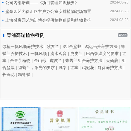
公司内部培训——《项目管理知识概要》
2024-08-23
盛豪园艺为徐汇区客户办公室安排植物进场布置
2024-08-23
上海盛豪园艺为进博会提供植物租赁和植物养护
2024-08-23
青浦高端植物租赁
绿植一帆风顺养护技术
|
紫罗兰
|
3组合盆栽
|
鸿运当头养护方法
|
蝴
蝶兰养护技术
|
一帆风顺
|
滴水观音
|
虎皮兰
|
巴西铁温度的要求
|
红
掌
|
合果芋植物
|
金山棕
|
虎皮兰
|
蝴蝶兰组合养护方法
|
天仙蕨
|
组
合盆栽
|
望鹤兰，阳光的要求
|
凤梨
|
红掌
|
鸡冠花
|
针葵养护方法
|
长寿花
|
粉蝴蝶
|