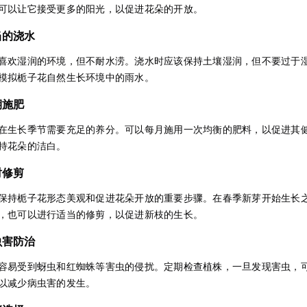
可以让它接受更多的阳光，以促进花朵的开放。
适当的浇水
喜欢湿润的环境，但不耐水涝。浇水时应该保持土壤湿润，但不要过于
模拟栀子花自然生长环境中的雨水。
定期施肥
在生长季节需要充足的养分。可以每月施用一次均衡的肥料，以促进其
持花朵的洁白。
适时修剪
保持栀子花形态美观和促进花朵开放的重要步骤。在春季新芽开始生长
，也可以进行适当的修剪，以促进新枝的生长。
病虫害防治
容易受到蚜虫和红蜘蛛等害虫的侵扰。定期检查植株，一旦发现害虫，
以减少病虫害的发生。