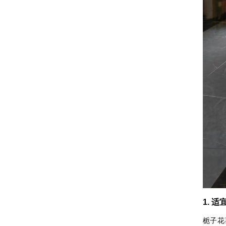
1. 
栀子花