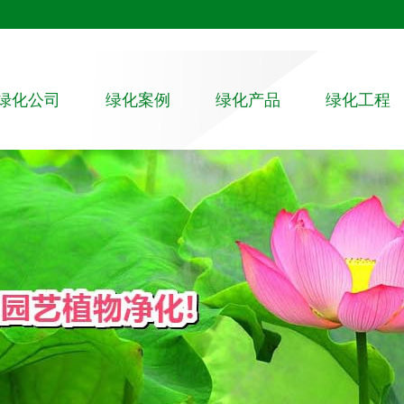
绿化公司
绿化案例
绿化产品
绿化工程
绿化公司
室内植物租赁
大植物
园林绿化工程
组织架构
室外绿化养护
中植物
相关案例
员工培训
绿植租赁
小植物
植物墙
高档植物
水培植物