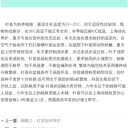
针葵为热带植物，最适生长温度为15^-25'C，但它适应性比较强，既
耐热也耐冷，在36'C高温下能正常生长，冬季能忍耐6℃低温。上海绿化
养护，夏天可放在室外阳光充足处，冬天应放在透光较好的温室内。在
空气干燥条件下烈日暴晒叶面会发黑，在疏阴下叶面翠绿而鲜嫩。夏天
盆土经常保持湿润，冬天要控制浇水量，水过多或水温过低，叶子顶部
也会变成棕色。针葵喜疏松肥沃的腐殖土，要求较高的土壤肥力，较耐
潮而不耐早，怕千风侵袭，不耐盐碱和疥薄.
繁殖与栽培技术采用播种或
分株繁殖。针葵在盆栽条件下虽能开花，但很难授粉受精而结实，但针
葵种子发芽十分轻易.也可用生于基部的萌a枝繁殖，待其生根后切下，
尽快上盆，以防根系干燥.针葵的冠幅大而开阔，六年生以下的植株可栽
人花盆，六年生以上的植株需栽人木桶。针葵可以在上海绿植租赁办公
室摆放每2-3年换盆土1次，用腐殖质丰富的沙壤土即可。
上一篇
：
蝴蝶兰，红掌如何养护