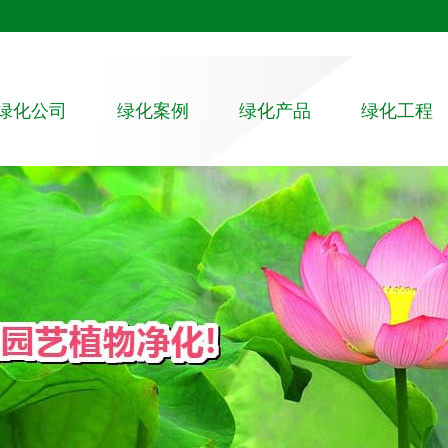
绿化公司
绿化案例
绿化产品
绿化工程
绿化公司
室内植物租赁
大植物
园林绿化工程
组织架构
室外绿化养护
中植物
相关案例
员工培训
绿植租赁
小植物
植物墙
高档植物
水培植物